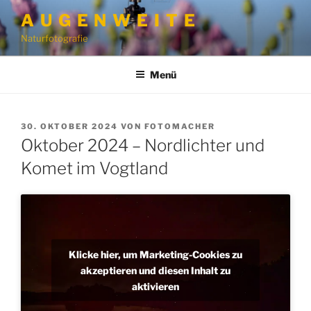
Zum
A U G E N W E I T E
Inhalt
Naturfotografie
springen
Menü
VERÖFFENTLICHT
30. OKTOBER 2024
VON
FOTOMACHER
AM
Oktober 2024 – Nordlichter und
Komet im Vogtland
Klicke hier, um Marketing-Cookies zu
akzeptieren und diesen Inhalt zu
aktivieren