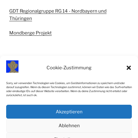
GDT Regionalgruppe RG 14 - Nordbayern und
Thüringen
Mondberge Projekt
Cookie-Zustimmung
IMPRESSUM
Sorry, wir verwenden Technologien wie Cookies, um Geräteinformationen zu speichern und/oder
darauf zuzugreifen. Wenn du diesen Technologien zustimmst, können wir Daten wie das Surfverhalten
Impressum
oder eindeutige IDs auf dieser Website verarbeiten. Wenn du deine Zustimmung nicht erteilst oder
zurückziehst, ist auch ok.
Cookie-Richtlinie (EU)
Akzeptieren
SiteMap
Ablehnen