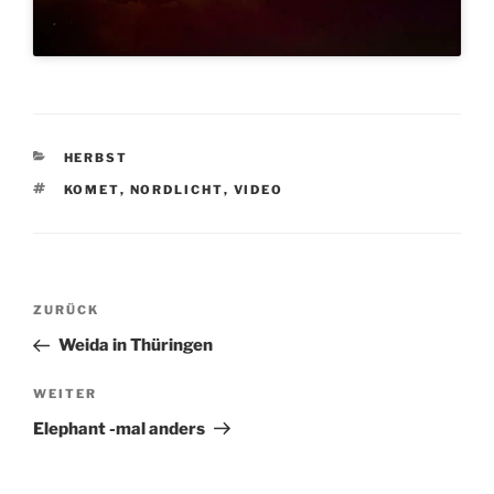
KATEGORIEN
HERBST
SCHLAGWÖRTER
KOMET
,
NORDLICHT
,
VIDEO
Beitragsnavigation
Vorheriger
ZURÜCK
Beitrag
Weida in Thüringen
Nächster
WEITER
Beitrag
Elephant -mal anders