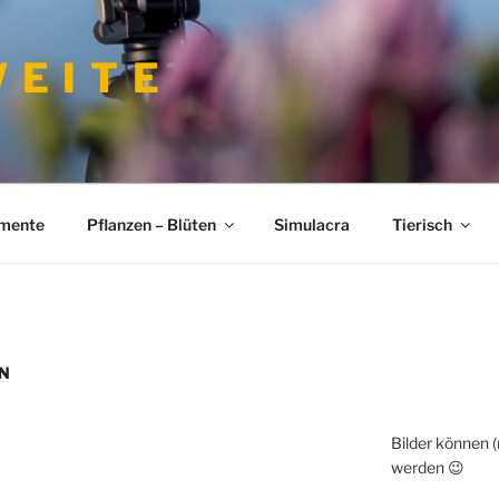
 E I T E
imente
Pflanzen – Blüten
Simulacra
Tierisch
N
Bilder können 
werden 😉