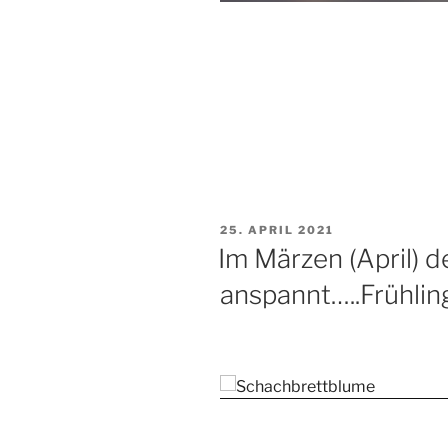
VERÖFFENTLICHT
25. APRIL 2021
AM
Im Märzen (April) d
anspannt…..Frühlin