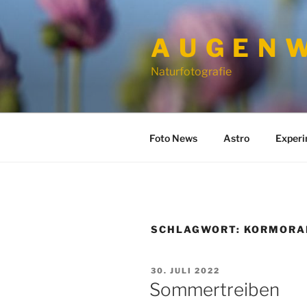
Zum
Inhalt
A U G E N W
springen
Naturfotografie
Foto News
Astro
Exper
SCHLAGWORT:
KORMORA
VERÖFFENTLICHT
30. JULI 2022
AM
Sommertreiben