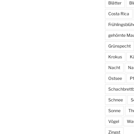
Blätter
Bl
Costa Rica
Frühlingsblüh
gehörnte Ma
Grünspecht
Krokus
Kä
Nacht
Na
Ostsee
P
Schachbrett
Schnee
S
Sonne
Th
Vögel
Wa
Zingst