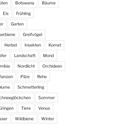
üten
Botswana
Bäume
Eis
Frühling
er
Garten
uerbiene
Greifvögel
Herbst
Insekten
Komet
fer
Landschaft
Mond
mibia
Nordlicht
Orchideen
flanzen
Pilze
Rehe
blume
Schmetterling
chneeglöckchen
Sommer
üringen
Tiere
Venus
sser
Wildbiene
Winter