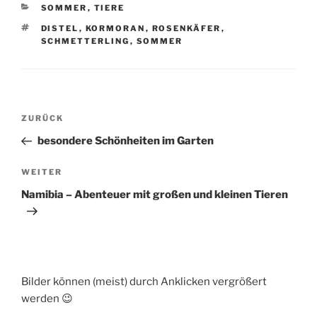
KATEGORIEN
SOMMER
,
TIERE
SCHLAGWÖRTER
DISTEL
,
KORMORAN
,
ROSENKÄFER
,
SCHMETTERLING
,
SOMMER
Beitragsnavigation
Vorheriger
ZURÜCK
Beitrag
besondere Schönheiten im Garten
Nächster
WEITER
Beitrag
Namibia – Abenteuer mit großen und kleinen Tieren
Bilder können (meist) durch Anklicken vergrößert
werden 😉