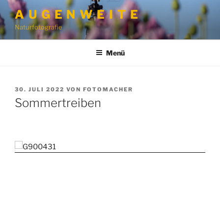
Zum
A U G E N W E I T E
Inhalt
Naturfotografie
springen
Menü
VERÖFFENTLICHT
30. JULI 2022
VON
FOTOMACHER
AM
Sommertreiben