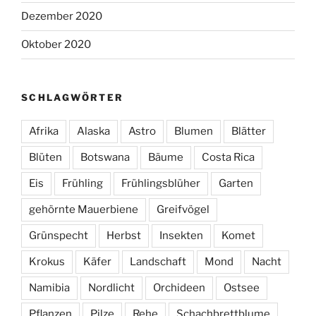
Dezember 2020
Oktober 2020
SCHLAGWÖRTER
Afrika
Alaska
Astro
Blumen
Blätter
Blüten
Botswana
Bäume
Costa Rica
Eis
Frühling
Frühlingsblüher
Garten
gehörnte Mauerbiene
Greifvögel
Grünspecht
Herbst
Insekten
Komet
Krokus
Käfer
Landschaft
Mond
Nacht
Namibia
Nordlicht
Orchideen
Ostsee
Pflanzen
Pilze
Rehe
Schachbrettblume