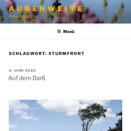
Zum
A U G E N W E I T E
Inhalt
Naturfotografie
springen
Menü
SCHLAGWORT:
STURMFRONT
VERÖFFENTLICHT
4. JUNI 2022
AM
Auf dem Darß