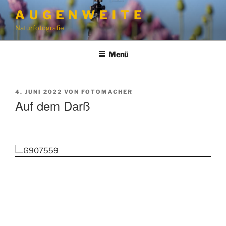
Zum
A U G E N W E I T E
Inhalt
Naturfotografie
springen
Menü
VERÖFFENTLICHT
4. JUNI 2022
VON
FOTOMACHER
AM
Auf dem Darß