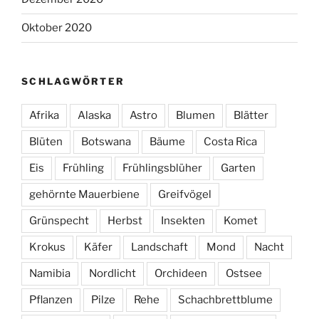
Oktober 2020
SCHLAGWÖRTER
Afrika
Alaska
Astro
Blumen
Blätter
Blüten
Botswana
Bäume
Costa Rica
Eis
Frühling
Frühlingsblüher
Garten
gehörnte Mauerbiene
Greifvögel
Grünspecht
Herbst
Insekten
Komet
Krokus
Käfer
Landschaft
Mond
Nacht
Namibia
Nordlicht
Orchideen
Ostsee
Pflanzen
Pilze
Rehe
Schachbrettblume