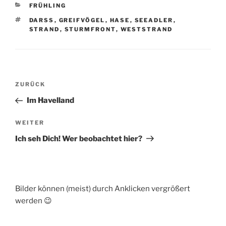
KATEGORIEN
FRÜHLING
SCHLAGWÖRTER
DARSS
,
GREIFVÖGEL
,
HASE
,
SEEADLER
,
STRAND
,
STURMFRONT
,
WESTSTRAND
Beitragsnavigation
Vorheriger
ZURÜCK
Beitrag
Im Havelland
Nächster
WEITER
Beitrag
Ich seh Dich! Wer beobachtet hier?
Bilder können (meist) durch Anklicken vergrößert
werden 😉