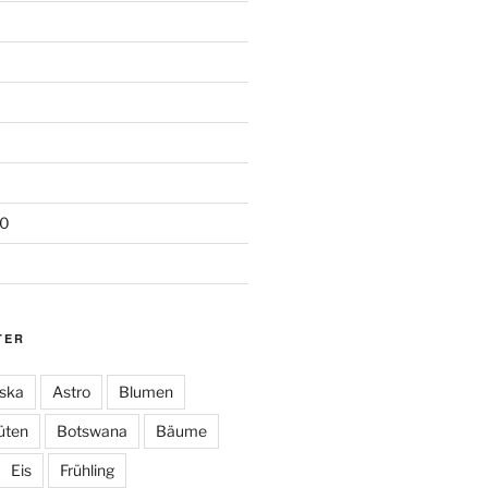
20
TER
ska
Astro
Blumen
üten
Botswana
Bäume
Eis
Frühling