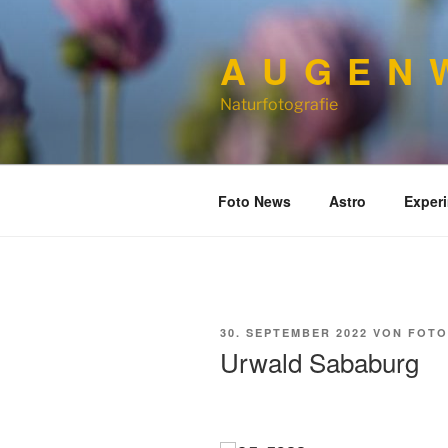
Zum
Inhalt
A U G E N W
springen
Naturfotografie
Foto News
Astro
Exper
VERÖFFENTLICHT
30. SEPTEMBER 2022
VON
FOTO
AM
Urwald Sababurg