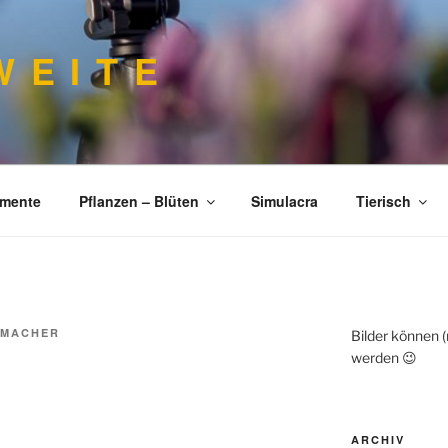
 E I T E
imente
Pflanzen – Blüten
Simulacra
Tierisch
MACHER
Bilder können 
werden 😉
ARCHIV