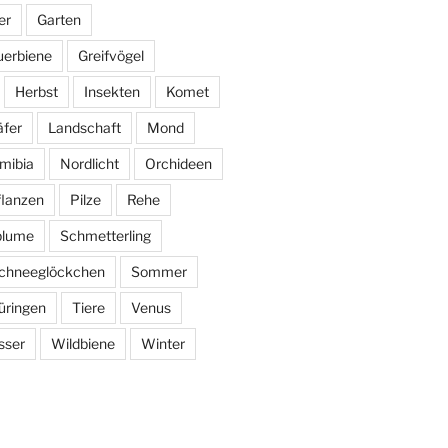
er
Garten
uerbiene
Greifvögel
Herbst
Insekten
Komet
fer
Landschaft
Mond
mibia
Nordlicht
Orchideen
flanzen
Pilze
Rehe
blume
Schmetterling
chneeglöckchen
Sommer
üringen
Tiere
Venus
sser
Wildbiene
Winter