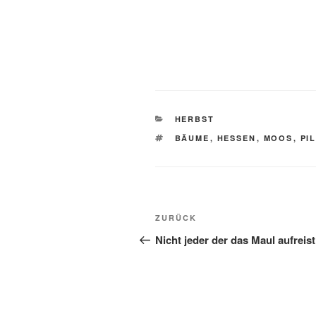
KATEGORIEN
HERBST
SCHLAGWÖRTER
BÄUME
,
HESSEN
,
MOOS
,
PI
Beitragsnavigation
Vorheriger
ZURÜCK
Beitrag
Nicht jeder der das Maul aufreis