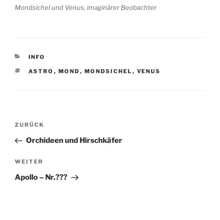
Mondsichel und Venus, imaginärer Beobachter
KATEGORIEN
INFO
SCHLAGWÖRTER
ASTRO
,
MOND
,
MONDSICHEL
,
VENUS
Beitragsnavigation
Vorheriger
ZURÜCK
Beitrag
Orchideen und Hirschkäfer
Nächster
WEITER
Beitrag
Apollo – Nr.???