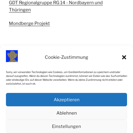
GDT Regionalgruppe RG 14 - Nordbayern und
Thüringen
Mondberge Projekt
Cookie-Zustimmung
IMPRESSUM
Sorry, wir verwenden Technologien wie Cookies, um Geräteinformationen zu speichern und/oder
darauf zuzugreifen. Wenn du diesen Technologien zustimmst, können wir Daten wie das Surfverhalten
Impressum
oder eindeutige IDs auf dieser Website verarbeiten. Wenn du deine Zustimmung nicht erteilst oder
zurückziehst, ist auch ok.
Cookie-Richtlinie (EU)
Akzeptieren
SiteMap
Ablehnen
Einstellungen