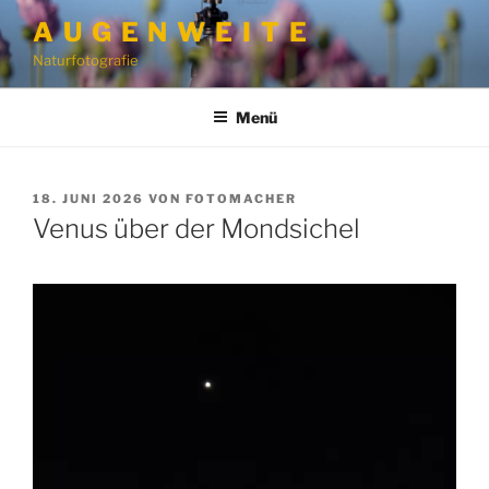
Zum
A U G E N W E I T E
Inhalt
Naturfotografie
springen
Menü
VERÖFFENTLICHT
18. JUNI 2026
VON
FOTOMACHER
AM
Venus über der Mondsichel