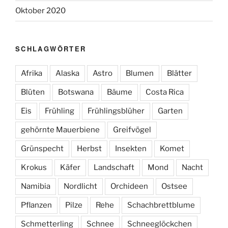
Oktober 2020
SCHLAGWÖRTER
Afrika
Alaska
Astro
Blumen
Blätter
Blüten
Botswana
Bäume
Costa Rica
Eis
Frühling
Frühlingsblüher
Garten
gehörnte Mauerbiene
Greifvögel
Grünspecht
Herbst
Insekten
Komet
Krokus
Käfer
Landschaft
Mond
Nacht
Namibia
Nordlicht
Orchideen
Ostsee
Pflanzen
Pilze
Rehe
Schachbrettblume
Schmetterling
Schnee
Schneeglöckchen