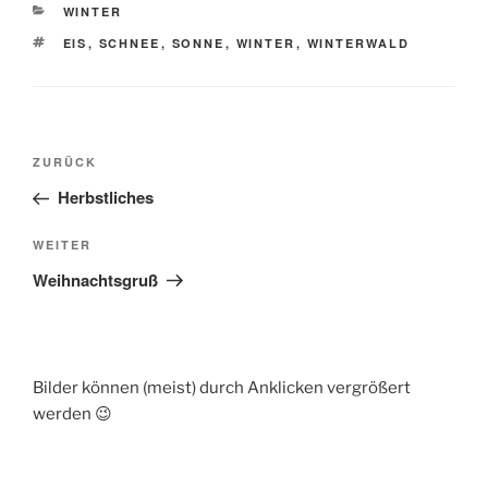
KATEGORIEN
WINTER
SCHLAGWÖRTER
EIS
,
SCHNEE
,
SONNE
,
WINTER
,
WINTERWALD
Beitragsnavigation
Vorheriger
ZURÜCK
Beitrag
Herbstliches
Nächster
WEITER
Beitrag
Weihnachtsgruß
Bilder können (meist) durch Anklicken vergrößert
werden 😉