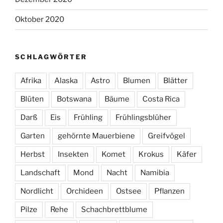
Oktober 2020
SCHLAGWÖRTER
Afrika
Alaska
Astro
Blumen
Blätter
Blüten
Botswana
Bäume
Costa Rica
Darß
Eis
Frühling
Frühlingsblüher
Garten
gehörnte Mauerbiene
Greifvögel
Herbst
Insekten
Komet
Krokus
Käfer
Landschaft
Mond
Nacht
Namibia
Nordlicht
Orchideen
Ostsee
Pflanzen
Pilze
Rehe
Schachbrettblume