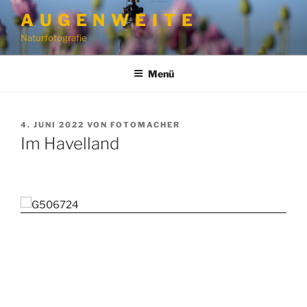
Zum
A U G E N W E I T E
Inhalt
Naturfotografie
springen
Menü
VERÖFFENTLICHT
4. JUNI 2022
VON
FOTOMACHER
AM
Im Havelland