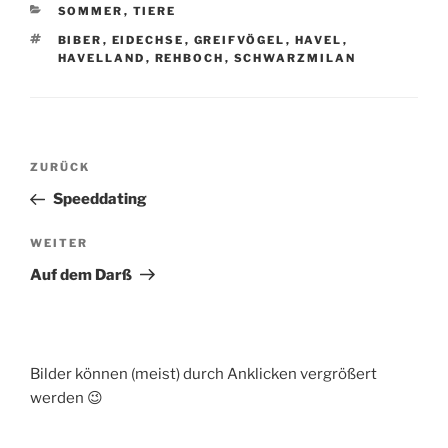
KATEGORIEN
SOMMER
,
TIERE
SCHLAGWÖRTER
BIBER
,
EIDECHSE
,
GREIFVÖGEL
,
HAVEL
,
HAVELLAND
,
REHBOCH
,
SCHWARZMILAN
Beitragsnavigation
Vorheriger
ZURÜCK
Beitrag
Speeddating
Nächster
WEITER
Beitrag
Auf dem Darß
Bilder können (meist) durch Anklicken vergrößert
werden 😉